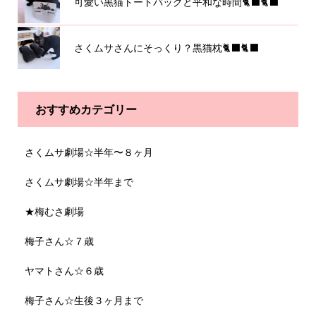
可愛い黒猫トートバッグと平和な時間🐈‍⬛🐈‍⬛
さくムサさんにそっくり？黒猫枕🐈‍⬛🐈‍⬛
おすすめカテゴリー
さくムサ劇場☆半年〜８ヶ月
さくムサ劇場☆半年まで
★梅むさ劇場
梅子さん☆７歳
ヤマトさん☆６歳
梅子さん☆生後３ヶ月まで