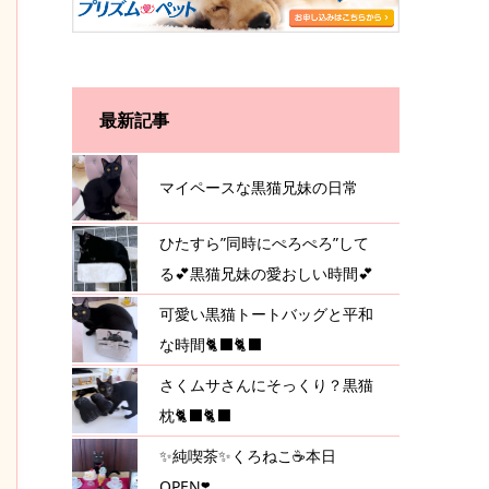
最新記事
マイペースな黒猫兄妹の日常
ひたすら”同時にぺろぺろ”して
る💕黒猫兄妹の愛おしい時間💕
可愛い黒猫トートバッグと平和
な時間🐈‍⬛🐈‍⬛
さくムサさんにそっくり？黒猫
枕🐈‍⬛🐈‍⬛
✨純喫茶✨くろねこ☕️本日
OPEN❣️