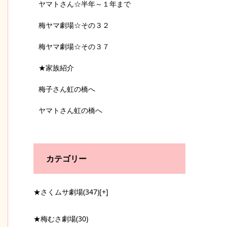
ヤマトさん☆半年～１年まで
梅ヤマ劇場☆その３２
梅ヤマ劇場☆その３７
★家族紹介
梅子さん虹の橋へ
ヤマトさん虹の橋へ
カテゴリー
★さくムサ劇場
(347)
[+]
★梅むさ劇場
(30)