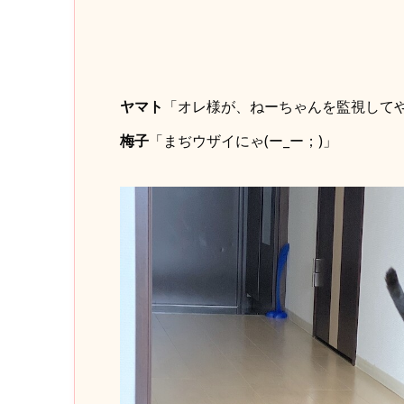
ヤマト
「オレ様が、ねーちゃんを監視して
梅子
「まぢウザイにゃ(ー_ー；)」