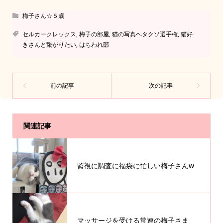
梅子さん☆５歳
セルカークレックス
,
梅子の部屋
,
猫の写真ヘタクソ選手権
,
猫好
きさんと繋がりたい
,
はちわれ部
関連記事
監視に調査に福袋に忙しい梅子さんw
マッサージを受ける常連の梅子さま