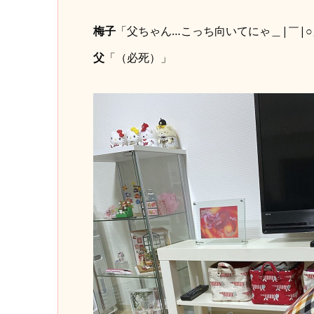
梅子
「父ちゃん…こっち向いてにゃ＿|￣|○
父
「（必死）」