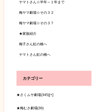
ヤマトさん☆半年～１年まで
梅ヤマ劇場☆その３２
梅ヤマ劇場☆その３７
★家族紹介
梅子さん虹の橋へ
ヤマトさん虹の橋へ
カテゴリー
★さくムサ劇場
(345)
[+]
★梅むさ劇場
(30)