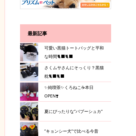
最新記事
可愛い黒猫トートバッグと平和
な時間🐈‍⬛🐈‍⬛
さくムサさんにそっくり？黒猫
枕🐈‍⬛🐈‍⬛
✨純喫茶✨くろねこ☕️本日
OPEN❣️
夏にぴったりな”バブーシュカ”
”キョンシー犬”で比べる今昔