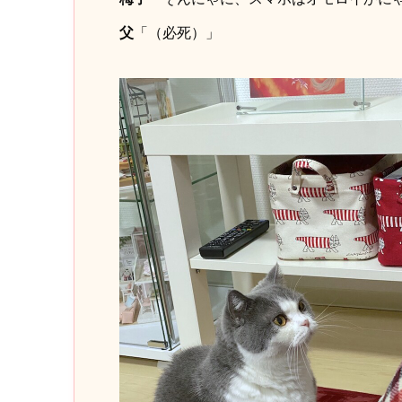
父
「（必死）」