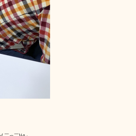
￣っ￣)ﾑｩ」