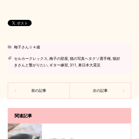
梅子さん☆４歳
セルカークレックス
,
梅子の部屋
,
猫の写真ヘタクソ選手権
,
猫好
きさんと繋がりたい
,
ギター練習
,
311
,
東日本大震災
関連記事