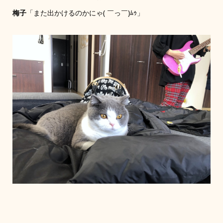
梅子
「また出かけるのかにゃ( ￣っ￣)ﾑｩ」