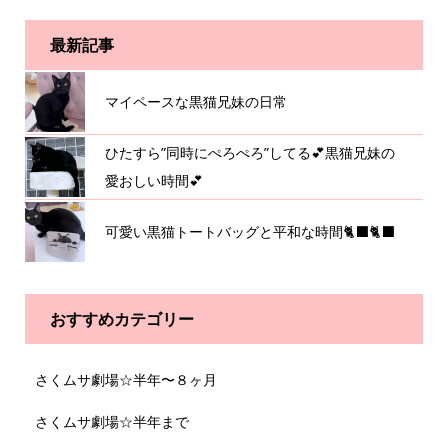
最新記事
マイペースな黒猫兄妹の日常
ひたすら”同時にぺろぺろ”してる💕黒猫兄妹の
愛おしい時間💕
可愛い黒猫トートバッグと平和な時間🐈‍⬛🐈‍⬛
おすすめカテゴリー
さくムサ劇場☆半年〜８ヶ月
さくムサ劇場☆半年まで