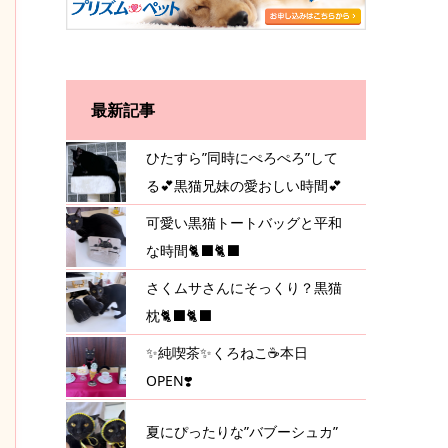
最新記事
ひたすら”同時にぺろぺろ”して
る💕黒猫兄妹の愛おしい時間💕
可愛い黒猫トートバッグと平和
な時間🐈‍⬛🐈‍⬛
さくムサさんにそっくり？黒猫
枕🐈‍⬛🐈‍⬛
✨純喫茶✨くろねこ☕️本日
OPEN❣️
夏にぴったりな”バブーシュカ”