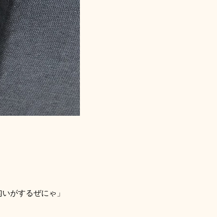
匂いがするぜにゃ」
」