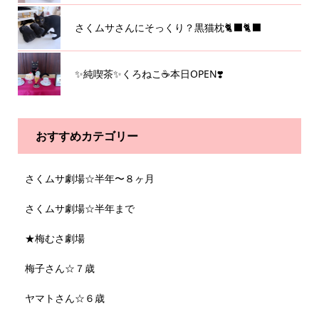
さくムサさんにそっくり？黒猫枕🐈‍⬛🐈‍⬛
✨純喫茶✨くろねこ☕️本日OPEN❣️
おすすめカテゴリー
さくムサ劇場☆半年〜８ヶ月
さくムサ劇場☆半年まで
★梅むさ劇場
梅子さん☆７歳
ヤマトさん☆６歳