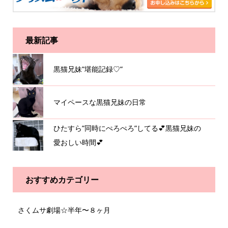
最新記事
黒猫兄妹”堪能記録♡”
マイペースな黒猫兄妹の日常
ひたすら”同時にぺろぺろ”してる💕黒猫兄妹の
愛おしい時間💕
おすすめカテゴリー
さくムサ劇場☆半年〜８ヶ月