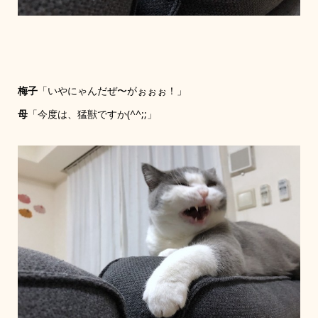
梅子
「いやにゃんだぜ〜がぉぉぉ！」
母
「今度は、猛獣ですか(^^;;」