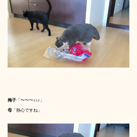
梅子
「〜〜〜♪♪♪」
母
「熱心ですね」