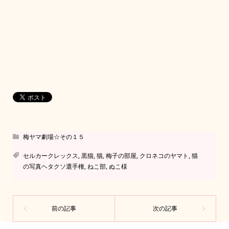
梅ヤマ劇場☆その１５
セルカークレックス
,
黒猫
,
猫
,
梅子の部屋
,
クロネコのヤマト
,
猫
の写真ヘタクソ選手権
,
ねこ部
,
ぬこ様