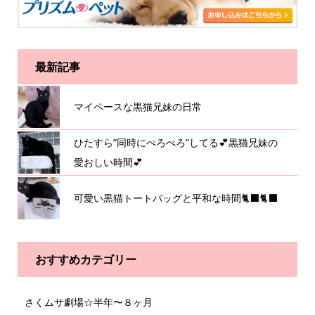
最新記事
マイペースな黒猫兄妹の日常
ひたすら”同時にぺろぺろ”してる💕黒猫兄妹の
愛おしい時間💕
可愛い黒猫トートバッグと平和な時間🐈‍⬛🐈‍⬛
おすすめカテゴリー
さくムサ劇場☆半年〜８ヶ月