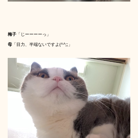
梅子
「じーーーーっ」
母
「目力、半端ないですよ(^^;;」