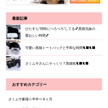
最新記事
ひたすら”同時にぺろぺろ”してる💕黒猫兄妹の
愛おしい時間💕
可愛い黒猫トートバッグと平和な時間🐈‍⬛🐈‍⬛
さくムサさんにそっくり？黒猫枕🐈‍⬛🐈‍⬛
おすすめカテゴリー
さくムサ劇場☆半年〜８ヶ月