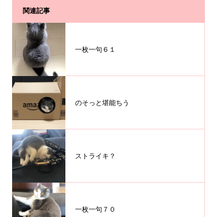
関連記事
一枚一句６１
のそっと堪能ちう
ストライキ？
一枚一句７０