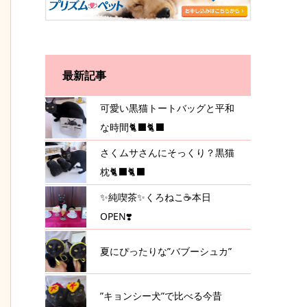
最新記事
可愛い黒猫トートバッグと平和
な時間🐈‍⬛🐈‍⬛
さくムサさんにそっくり？黒猫
枕🐈‍⬛🐈‍⬛
✨純喫茶✨くろねこ☕️本日
OPEN❣️
夏にぴったりな”バブーシュカ”
”キョンシー犬”で比べる今昔