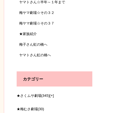
ヤマトさん☆半年～１年まで
梅ヤマ劇場☆その３２
梅ヤマ劇場☆その３７
★家族紹介
梅子さん虹の橋へ
ヤマトさん虹の橋へ
カテゴリー
★さくムサ劇場
(345)
[+]
★梅むさ劇場
(30)