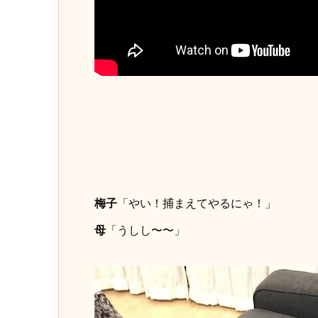
梅子
「やい！捕まえてやるにゃ！」
母
「うしし〜〜」