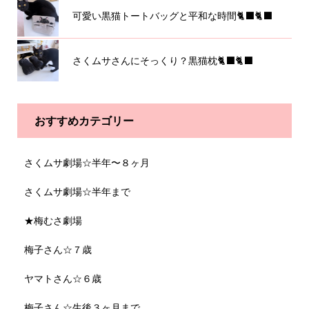
可愛い黒猫トートバッグと平和な時間🐈‍⬛🐈‍⬛
さくムサさんにそっくり？黒猫枕🐈‍⬛🐈‍⬛
おすすめカテゴリー
さくムサ劇場☆半年〜８ヶ月
さくムサ劇場☆半年まで
★梅むさ劇場
梅子さん☆７歳
ヤマトさん☆６歳
梅子さん☆生後３ヶ月まで