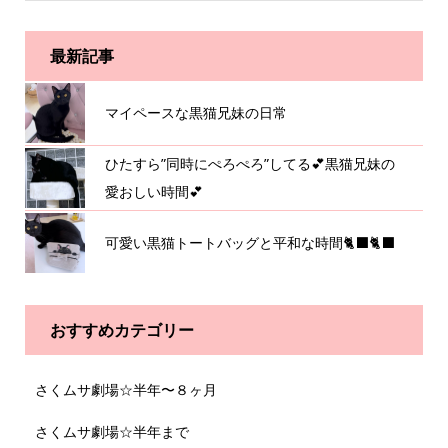
最新記事
マイペースな黒猫兄妹の日常
ひたすら”同時にぺろぺろ”してる💕黒猫兄妹の
愛おしい時間💕
可愛い黒猫トートバッグと平和な時間🐈‍⬛🐈‍⬛
おすすめカテゴリー
さくムサ劇場☆半年〜８ヶ月
さくムサ劇場☆半年まで