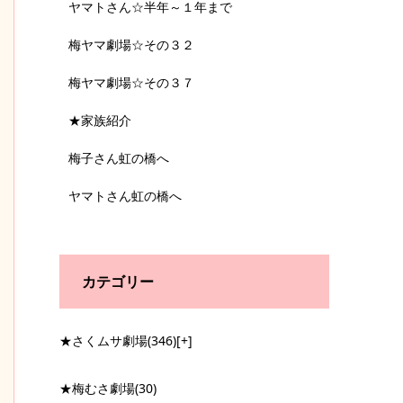
ヤマトさん☆半年～１年まで
梅ヤマ劇場☆その３２
梅ヤマ劇場☆その３７
★家族紹介
梅子さん虹の橋へ
ヤマトさん虹の橋へ
カテゴリー
★さくムサ劇場
(346)
[+]
★梅むさ劇場
(30)