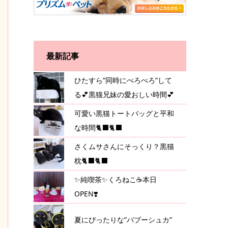
最新記事
ひたすら”同時にぺろぺろ”して
る💕黒猫兄妹の愛おしい時間💕
可愛い黒猫トートバッグと平和
な時間🐈‍⬛🐈‍⬛
さくムサさんにそっくり？黒猫
枕🐈‍⬛🐈‍⬛
✨純喫茶✨くろねこ☕️本日
OPEN❣️
夏にぴったりな”バブーシュカ”