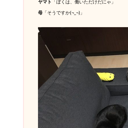
ヤマト
「ぼくは、働いただけだにゃ」
母
「そうですか(¬_¬)」