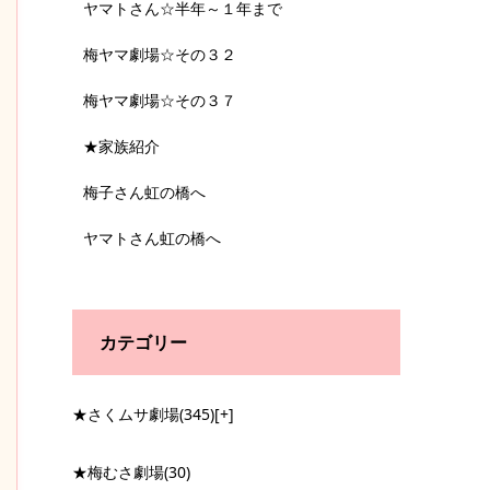
ヤマトさん☆半年～１年まで
梅ヤマ劇場☆その３２
梅ヤマ劇場☆その３７
★家族紹介
梅子さん虹の橋へ
ヤマトさん虹の橋へ
カテゴリー
★さくムサ劇場
(345)
[+]
★梅むさ劇場
(30)