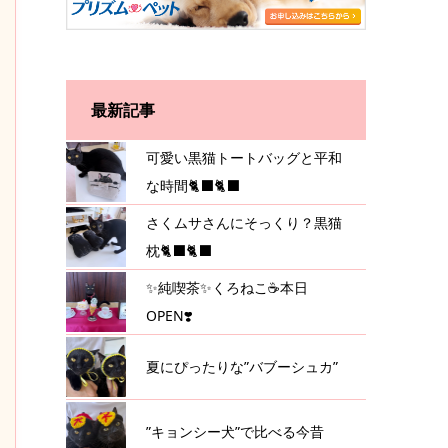
最新記事
可愛い黒猫トートバッグと平和
な時間🐈‍⬛🐈‍⬛
さくムサさんにそっくり？黒猫
枕🐈‍⬛🐈‍⬛
✨純喫茶✨くろねこ☕️本日
OPEN❣️
夏にぴったりな”バブーシュカ”
”キョンシー犬”で比べる今昔