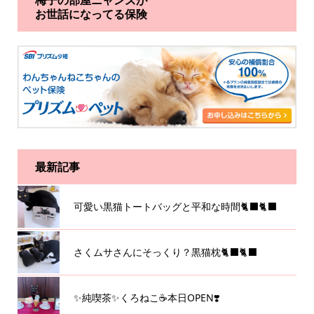
お世話になってる保険
最新記事
可愛い黒猫トートバッグと平和な時間🐈‍⬛🐈‍⬛
さくムサさんにそっくり？黒猫枕🐈‍⬛🐈‍⬛
✨純喫茶✨くろねこ☕️本日OPEN❣️