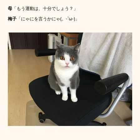
母
「もう運動は、十分でしょう？」
梅子
「にゃにを言うかにゃ(。-`ω-)」