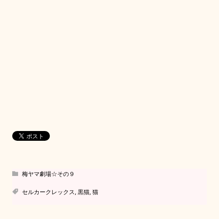
梅ヤマ劇場☆その９
セルカークレックス
,
黒猫
,
猫