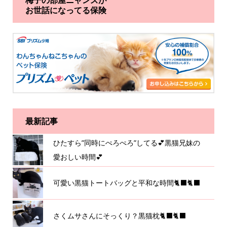
梅子の部屋ニャンズが
お世話になってる保険
最新記事
ひたすら”同時にぺろぺろ”してる💕黒猫兄妹の
愛おしい時間💕
可愛い黒猫トートバッグと平和な時間🐈‍⬛🐈‍⬛
さくムサさんにそっくり？黒猫枕🐈‍⬛🐈‍⬛