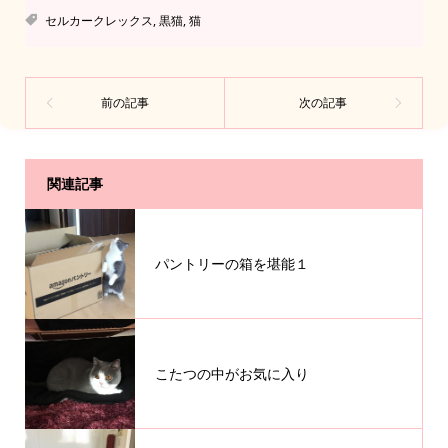
セルカークレックス
,
黒猫
,
猫
関連記事
パントリーの箱を堪能１
こたつの中がお気に入り