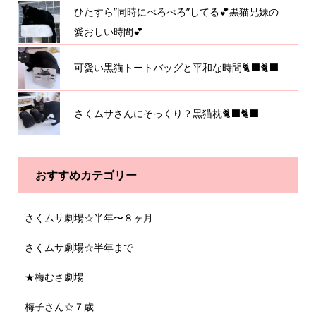
ひたすら”同時にぺろぺろ”してる💕黒猫兄妹の
愛おしい時間💕
可愛い黒猫トートバッグと平和な時間🐈‍⬛🐈‍⬛
さくムサさんにそっくり？黒猫枕🐈‍⬛🐈‍⬛
おすすめカテゴリー
さくムサ劇場☆半年〜８ヶ月
さくムサ劇場☆半年まで
★梅むさ劇場
梅子さん☆７歳