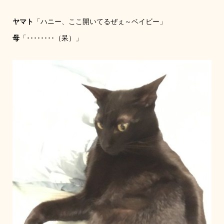
ヤマト
「ハニー、ここ開いてるぜぇ～ベイビー」
母
「････････（呆）」