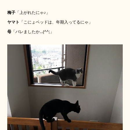
梅子
「上がれたにゃ♪」
ヤマト
「こにょベッドは、年期入ってるにゃ」
母
「バレましたか…(^^;」