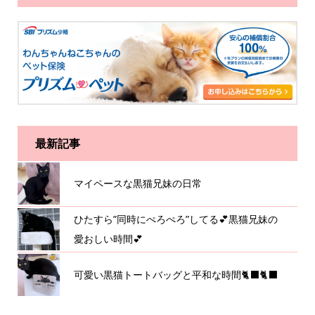
最新記事
マイペースな黒猫兄妹の日常
ひたすら”同時にぺろぺろ”してる💕黒猫兄妹の
愛おしい時間💕
可愛い黒猫トートバッグと平和な時間🐈‍⬛🐈‍⬛