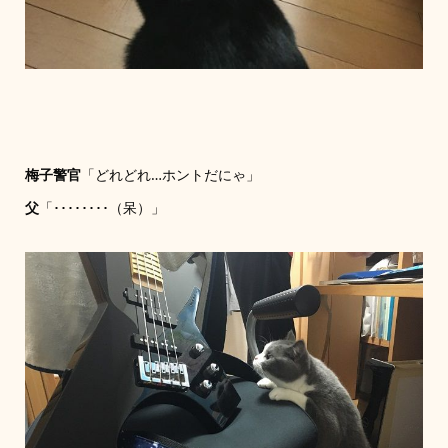
梅子警官
「どれどれ…ホントだにゃ」
父
「････････（呆）」