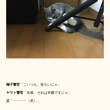
梅子警官
「こいつも、怪ちいにゃ」
ヤマト警官
「先輩、それは本棚ですにゃ」
父
「････････（呆）」