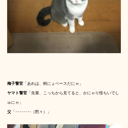
梅子警官
「あれは、例にょベースだにゃ」
ヤマト警官
「先輩、こっちから見てると、かにゃり怪ちいでし
ゅにゃ」
父
「････････（黙々）」