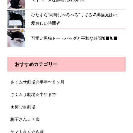
ひたすら”同時にぺろぺろ”してる💕黒猫兄妹の
愛おしい時間💕
可愛い黒猫トートバッグと平和な時間🐈‍⬛🐈‍⬛
おすすめカテゴリー
さくムサ劇場☆半年〜８ヶ月
さくムサ劇場☆半年まで
★梅むさ劇場
梅子さん☆７歳
ヤマトさん☆６歳