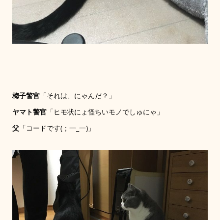
梅子警官
「それは、にゃんだ？」
ヤマト警官
「ヒモ状にょ怪ちいモノでしゅにゃ」
父
「コードです(；一_一)」