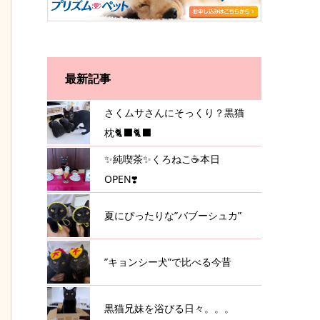
最新記事
さくムサさんにそっくり？黒猫
枕🐈‍⬛🐈‍⬛
✨純喫茶✨くろねこ☕️本日
OPEN❣️
夏にぴったりな”バブーシュカ”
”キョンシー犬”で比べる今昔
黒猫兄妹を浴びる日々。。。