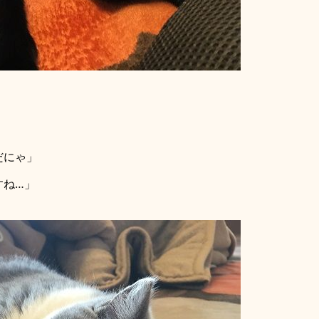
だにゃ」
すね…」