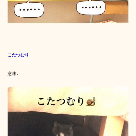
こたつむり
意味↓