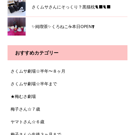
さくムサさんにそっくり？黒猫枕🐈‍⬛🐈‍⬛
✨純喫茶✨くろねこ☕️本日OPEN❣️
おすすめカテゴリー
さくムサ劇場☆半年〜８ヶ月
さくムサ劇場☆半年まで
★梅むさ劇場
梅子さん☆７歳
ヤマトさん☆６歳
梅子さん☆生後３ヶ月まで