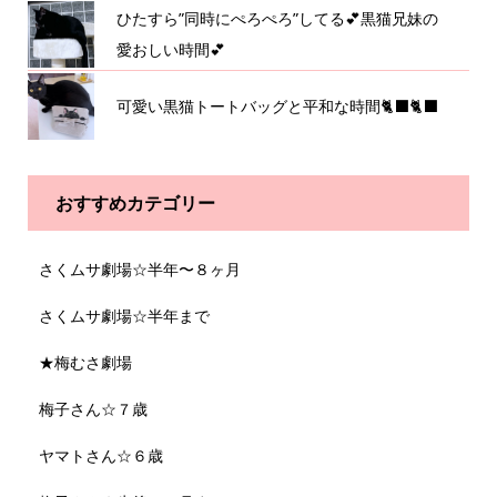
ひたすら”同時にぺろぺろ”してる💕黒猫兄妹の
愛おしい時間💕
可愛い黒猫トートバッグと平和な時間🐈‍⬛🐈‍⬛
おすすめカテゴリー
さくムサ劇場☆半年〜８ヶ月
さくムサ劇場☆半年まで
★梅むさ劇場
梅子さん☆７歳
ヤマトさん☆６歳