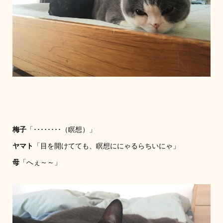
梅子
「････････（瞑想）」
ヤマト
「目を開けてても、瞑想ににゃるらちいにゃ」
母
「へぇ～～」