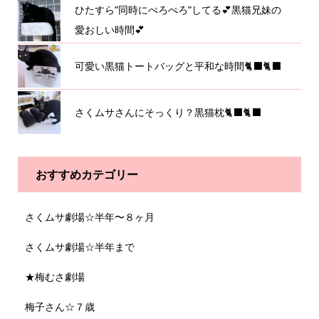
ひたすら”同時にぺろぺろ”してる💕黒猫兄妹の
愛おしい時間💕
可愛い黒猫トートバッグと平和な時間🐈‍⬛🐈‍⬛
さくムサさんにそっくり？黒猫枕🐈‍⬛🐈‍⬛
おすすめカテゴリー
さくムサ劇場☆半年〜８ヶ月
さくムサ劇場☆半年まで
★梅むさ劇場
梅子さん☆７歳