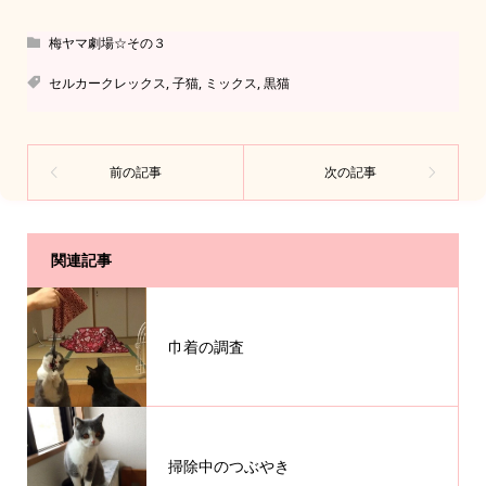
梅ヤマ劇場☆その３
セルカークレックス
,
子猫
,
ミックス
,
黒猫
関連記事
巾着の調査
掃除中のつぶやき