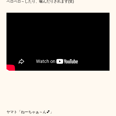
ペロペロ～したり、噛んだりされます(笑)
ヤマト「ねーちゃぁ～ん💕」