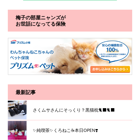
梅子の部屋ニャンズが
お世話になってる保険
最新記事
さくムサさんにそっくり？黒猫枕🐈‍⬛🐈‍⬛
✨純喫茶✨くろねこ☕️本日OPEN❣️