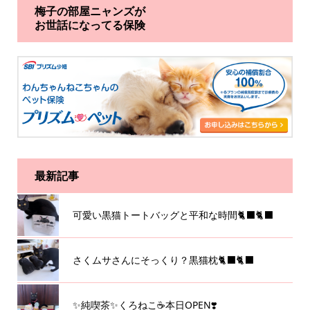
梅子の部屋ニャンズが
お世話になってる保険
最新記事
可愛い黒猫トートバッグと平和な時間🐈‍⬛🐈‍⬛
さくムサさんにそっくり？黒猫枕🐈‍⬛🐈‍⬛
✨純喫茶✨くろねこ☕️本日OPEN❣️