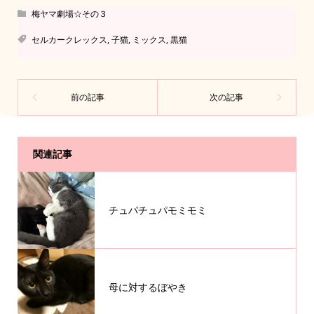
梅ヤマ劇場☆その３
セルカークレックス
,
子猫
,
ミックス
,
黒猫
関連記事
チュパチュパモミモミ
母に対するぼやき