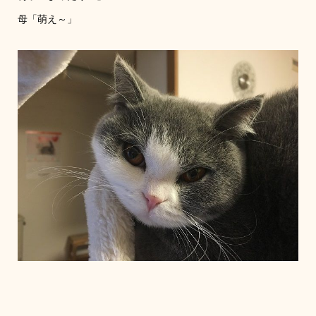
母「萌え～」