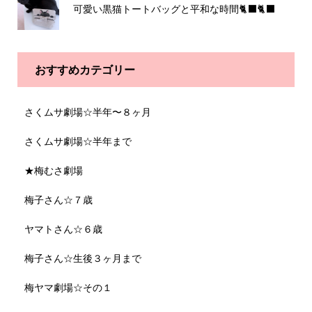
可愛い黒猫トートバッグと平和な時間🐈‍⬛🐈‍⬛
おすすめカテゴリー
さくムサ劇場☆半年〜８ヶ月
さくムサ劇場☆半年まで
★梅むさ劇場
梅子さん☆７歳
ヤマトさん☆６歳
梅子さん☆生後３ヶ月まで
梅ヤマ劇場☆その１