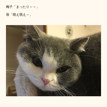
梅子「まったり～～」
母「萌え萌え～」