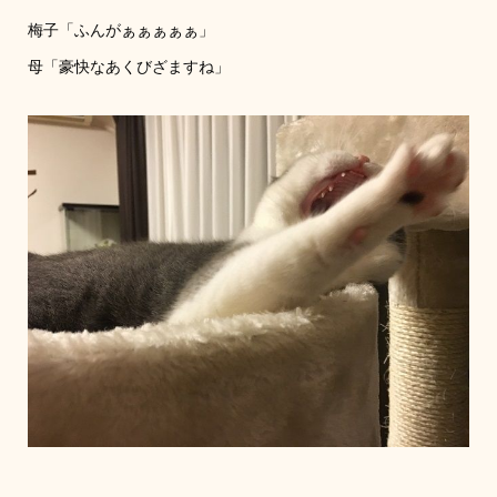
梅子「ふんがぁぁぁぁぁ」
母「豪快なあくびざますね」