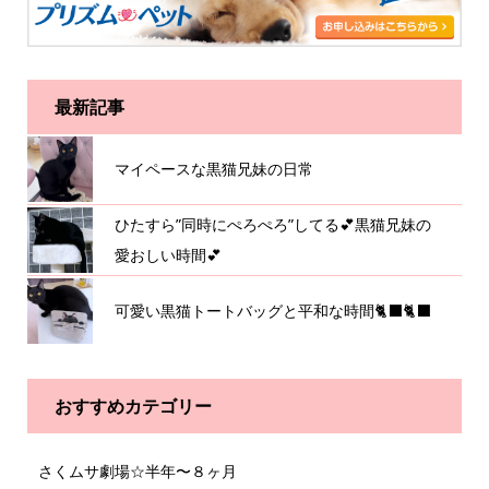
最新記事
マイペースな黒猫兄妹の日常
ひたすら”同時にぺろぺろ”してる💕黒猫兄妹の
愛おしい時間💕
可愛い黒猫トートバッグと平和な時間🐈‍⬛🐈‍⬛
おすすめカテゴリー
さくムサ劇場☆半年〜８ヶ月