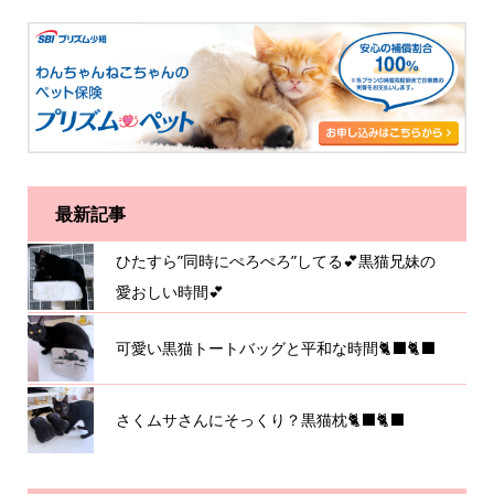
最新記事
ひたすら”同時にぺろぺろ”してる💕黒猫兄妹の
愛おしい時間💕
可愛い黒猫トートバッグと平和な時間🐈‍⬛🐈‍⬛
さくムサさんにそっくり？黒猫枕🐈‍⬛🐈‍⬛