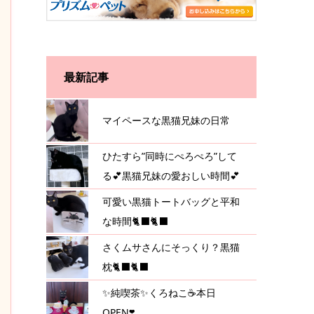
最新記事
マイペースな黒猫兄妹の日常
ひたすら”同時にぺろぺろ”して
る💕黒猫兄妹の愛おしい時間💕
可愛い黒猫トートバッグと平和
な時間🐈‍⬛🐈‍⬛
さくムサさんにそっくり？黒猫
枕🐈‍⬛🐈‍⬛
✨純喫茶✨くろねこ☕️本日
OPEN❣️