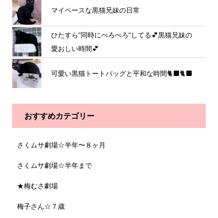
マイペースな黒猫兄妹の日常
ひたすら”同時にぺろぺろ”してる💕黒猫兄妹の
愛おしい時間💕
可愛い黒猫トートバッグと平和な時間🐈‍⬛🐈‍⬛
おすすめカテゴリー
さくムサ劇場☆半年〜８ヶ月
さくムサ劇場☆半年まで
★梅むさ劇場
梅子さん☆７歳