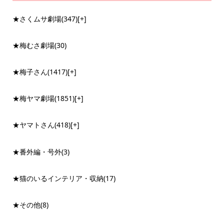
★さくムサ劇場
(347)
[+]
★梅むさ劇場
(30)
★梅子さん
(1417)
[+]
★梅ヤマ劇場
(1851)
[+]
★ヤマトさん
(418)
[+]
★番外編・号外
(3)
★猫のいるインテリア・収納
(17)
★その他
(8)