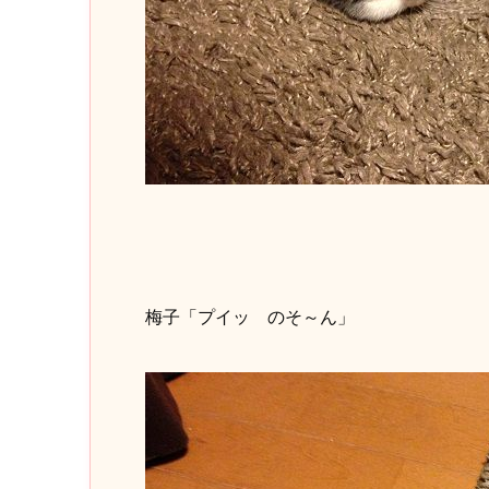
梅子「プイッ のそ～ん」