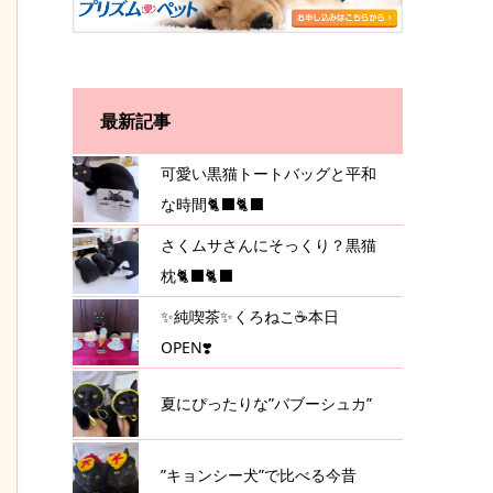
最新記事
可愛い黒猫トートバッグと平和
な時間🐈‍⬛🐈‍⬛
さくムサさんにそっくり？黒猫
枕🐈‍⬛🐈‍⬛
✨純喫茶✨くろねこ☕️本日
OPEN❣️
夏にぴったりな”バブーシュカ”
”キョンシー犬”で比べる今昔