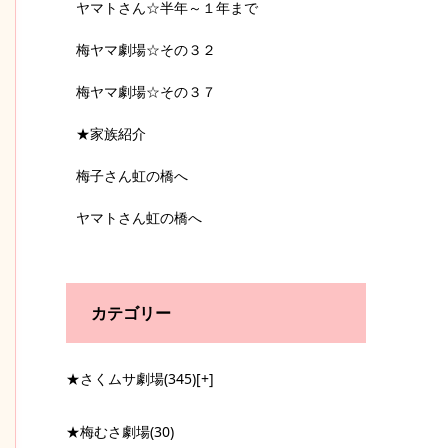
ヤマトさん☆半年～１年まで
梅ヤマ劇場☆その３２
梅ヤマ劇場☆その３７
★家族紹介
梅子さん虹の橋へ
ヤマトさん虹の橋へ
カテゴリー
★さくムサ劇場
(345)
[+]
★梅むさ劇場
(30)