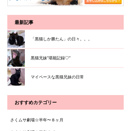
最新記事
「黒猫しか勝たん」の日々。。。
黒猫兄妹”堪能記録♡”
マイペースな黒猫兄妹の日常
おすすめカテゴリー
さくムサ劇場☆半年〜８ヶ月