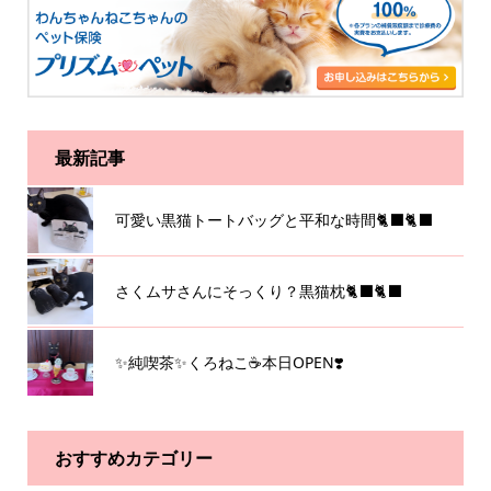
最新記事
可愛い黒猫トートバッグと平和な時間🐈‍⬛🐈‍⬛
さくムサさんにそっくり？黒猫枕🐈‍⬛🐈‍⬛
✨純喫茶✨くろねこ☕️本日OPEN❣️
おすすめカテゴリー