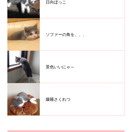
日向ぼっこ
ソファーの角を、、、
景色いいにゃ～
爆睡さくれつ