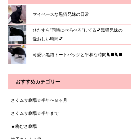
マイペースな黒猫兄妹の日常
ひたすら”同時にぺろぺろ”してる💕黒猫兄妹の
愛おしい時間💕
可愛い黒猫トートバッグと平和な時間🐈‍⬛🐈‍⬛
おすすめカテゴリー
さくムサ劇場☆半年〜８ヶ月
さくムサ劇場☆半年まで
★梅むさ劇場