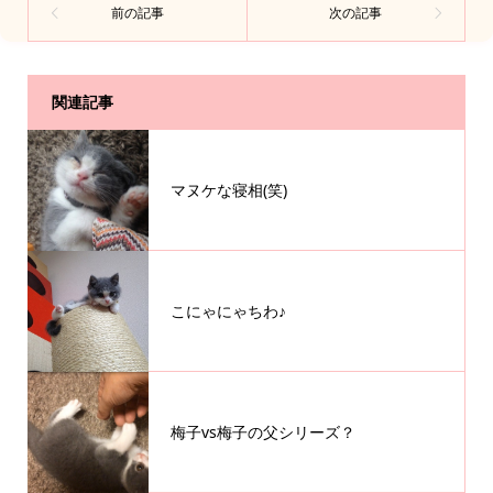
関連記事
マヌケな寝相(笑)
こにゃにゃちわ♪
梅子vs梅子の父シリーズ？