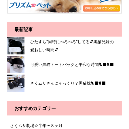
最新記事
ひたすら”同時にぺろぺろ”してる💕黒猫兄妹の
愛おしい時間💕
可愛い黒猫トートバッグと平和な時間🐈‍⬛🐈‍⬛
さくムサさんにそっくり？黒猫枕🐈‍⬛🐈‍⬛
おすすめカテゴリー
さくムサ劇場☆半年〜８ヶ月